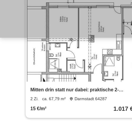
Mitten drin statt nur dabei: praktische 2-
Zimmer-Wohnung
2 Zi.
ca. 67,79 m²
Darmstadt 64287
1.017 
15 €/m²