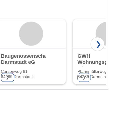
❯
Baugenossenschaft
GWH
Darmstadt eG
Wohnungsgesellscha
mbH Hessen
Carsonweg 81
Pfannmüllerweg 44
64289 Darmstadt
64289 Darmstadt-Kranichste
❯
❯