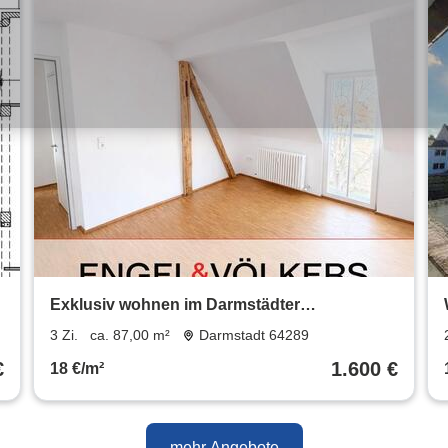
Exklusiv wohnen im Darmstädter
Martinsviertel: Stilvoll sanierte
3 Zi.
ca. 87,00 m²
Darmstadt 64289
Altbauwohnung mit Parkettboden, Balkon &
€
1.600 €
18 €/m²
ruhigem Flair
mehr Angebote