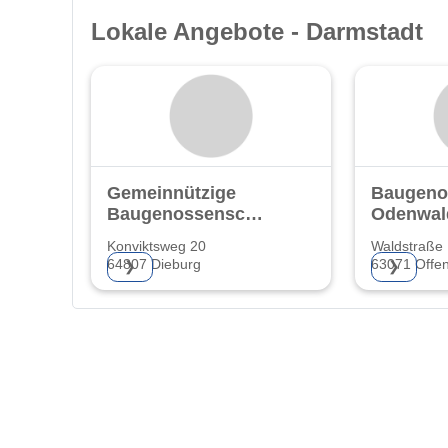
Lokale Angebote - Darmstadt
Gemeinnützige
Baugeno
Baugenossenschaft
Odenwal
eG.
Konviktsweg 20
Waldstraße
64807 Dieburg
63071 Offe
❯
❯