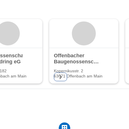
ssenschaft
Offenbacher
dring eG
Baugenossenschaft
eG
 182
Kopernikusstr. 2
nbach am Main
63071 Offenbach am Main
❯