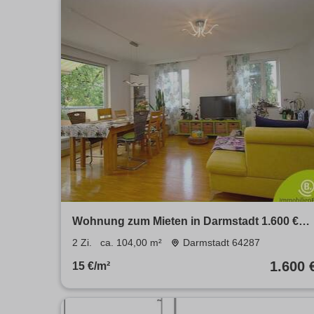
Wohnung zum Mieten in Darmstadt 1.600 €
104 m²
2 Zi.
ca. 104,00 m²
Darmstadt 64287
1.600 
15 €/m²