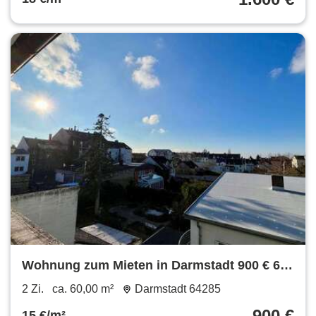
ruhigem Flair
Wohnung zum Mieten in Darmstadt 900 € 60
m²
2 Zi.
ca. 60,00 m²
Darmstadt 64285
900 €
15 €/m²