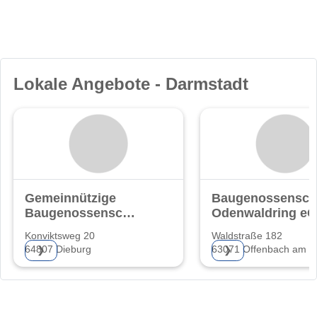
Lokale Angebote - Darmstadt
Gemeinnützige
Baugenossensch
Baugenossenschaft
Odenwaldring eG
eG.
Konviktsweg 20
Waldstraße 182
64807 Dieburg
63071 Offenbach am M
❯
❯