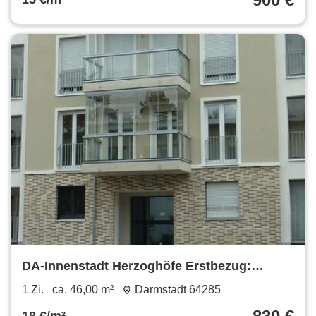
DA-Innenstadt Herzoghöfe Erstbezug:
großzügiges 1 Zimmer-Apartment mit
1 Zi.
ca. 46,00 m²
Darmstadt 64285
Westbalkon, 46 m² Wfl.