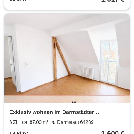
Exklusiv wohnen im Darmstädter
Martinsviertel: Stilvoll sanierte
3 Zi.
ca. 87,00 m²
Darmstadt 64289
Altbauwohnung mit Parkettboden, Balkon &
1.600 €
18 €/m²