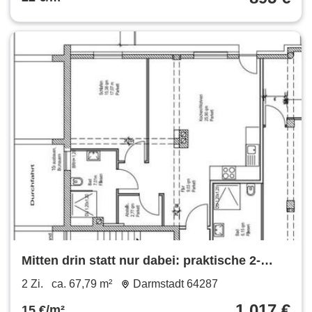
Mitten drin statt nur dabei: praktische 2-
Zimmer-Wohnung
2 Zi.
ca. 67,79 m²
Darmstadt 64287
1.017 €
15 €/m²