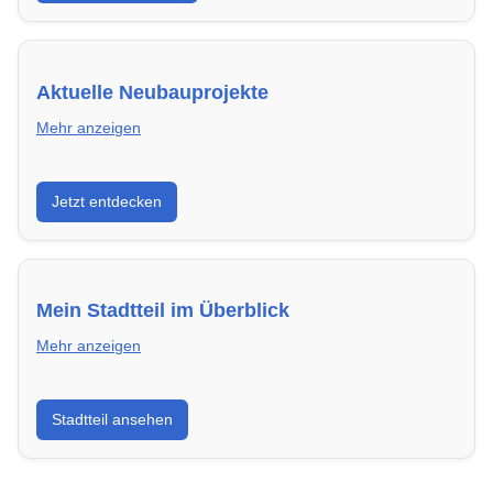
Aktuelle Neubauprojekte
Mehr anzeigen
Entdecke Neubauprojekte in Darmstadt – modern,
Jetzt entdecken
energieeffizient und sofort bezugsfertig.
Mein Stadtteil im Überblick
Mehr anzeigen
Erfahre mehr über deinen Stadtteil in Darmstadt:
Stadtteil ansehen
Lebensqualität, Verkehrsanbindung, Schulen,
Freizeitmöglichkeiten und Mietpreise.