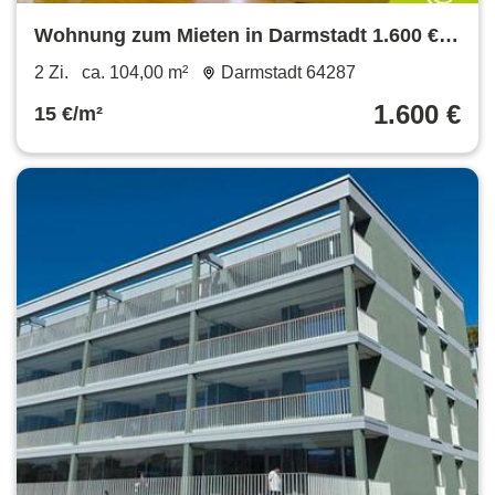
Wohnung zum Mieten in Darmstadt 1.600 €
104 m²
2 Zi.
ca. 104,00 m²
Darmstadt 64287
1.600 €
15 €/m²