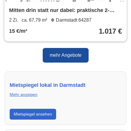
Mitten drin statt nur dabei: praktische 2-
Zimmer-Wohnung
2 Zi.
ca. 67,79 m²
Darmstadt 64287
1.017 €
15 €/m²
mehr Angebote
Mietspiegel lokal in Darmstadt
Mehr anzeigen
Erhalte einen Überblick über die aktuellen Mietpreise
Mietspiegel ansehen
regional in Darmstadt. So weißt du genau, welche
Miete fair ist und wo sich ein Vergleich lohnt.