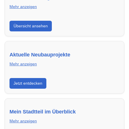
Mehr anzeigen
Hier findest du die wichtigsten Anbieter in Darmstadt
Übersicht ansehen
– von Genossenschaften bis zu privaten Vermietern.
Aktuelle Neubauprojekte
Mehr anzeigen
Entdecke Neubauprojekte in Darmstadt – modern,
Jetzt entdecken
energieeffizient und sofort bezugsfertig.
Mein Stadtteil im Überblick
Mehr anzeigen