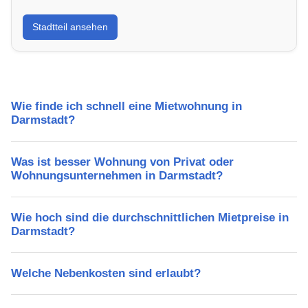
Erfahre mehr über deinen Stadtteil in Darmstadt:
Stadtteil ansehen
Lebensqualität, Verkehrsanbindung, Schulen,
Freizeitmöglichkeiten und Mietpreise.
Wie finde ich schnell eine Mietwohnung in
Darmstadt?
Was ist besser Wohnung von Privat oder
Wohnungsunternehmen in Darmstadt?
Wie hoch sind die durchschnittlichen Mietpreise in
Darmstadt?
Welche Nebenkosten sind erlaubt?