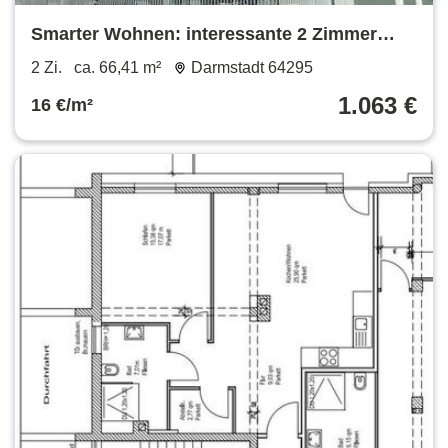
Smarter Wohnen: interessante 2 Zimmer
Wohnung
2 Zi.
ca. 66,41 m²
Darmstadt 64295
1.063 €
16 €/m²