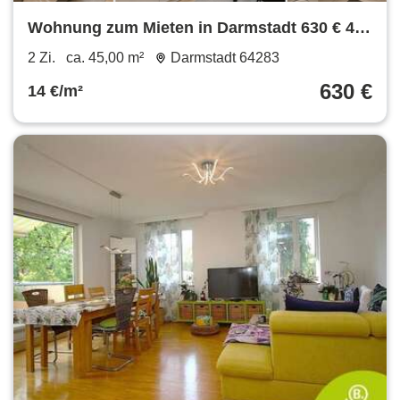
Wohnung zum Mieten in Darmstadt 630 € 45
m²
2 Zi.
ca. 45,00 m²
Darmstadt 64283
630 €
14 €/m²