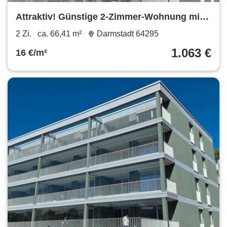
Attraktiv! Günstige 2-Zimmer-Wohnung mit
großer Terrasse
2 Zi.
ca. 66,41 m²
Darmstadt 64295
1.063 €
16 €/m²