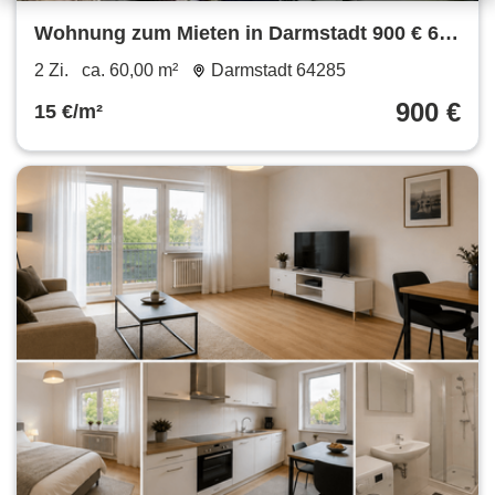
Wohnung zum Mieten in Darmstadt 900 € 60
m²
2 Zi.
ca. 60,00 m²
Darmstadt 64285
900 €
15 €/m²