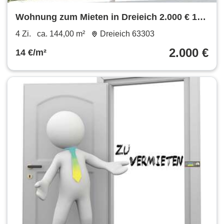
Wohnung zum Mieten in Dreieich 2.000 € 144
m²
4 Zi.
ca. 144,00 m²
Dreieich 63303
2.000 €
14 €/m²