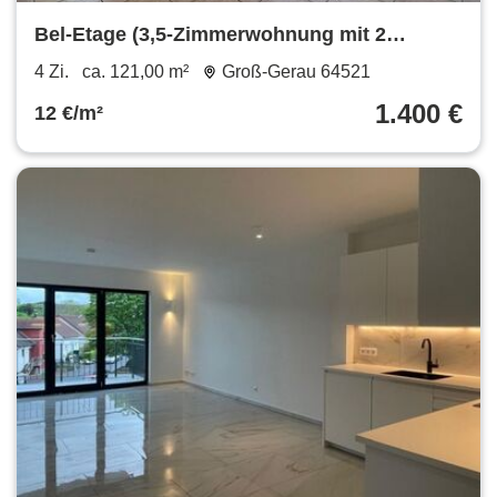
Bel-Etage (3,5-Zimmerwohnung mit 2
Schlafzimmern)
4 Zi.
ca. 121,00 m²
Groß-Gerau 64521
1.400 €
12 €/m²