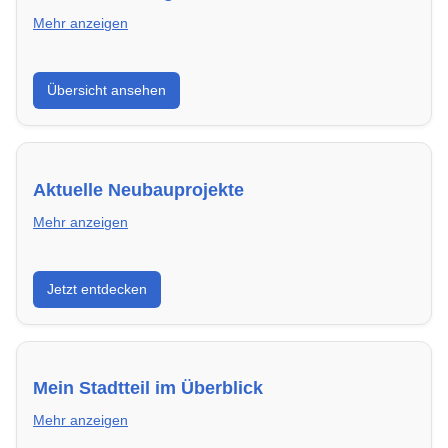
Mehr anzeigen
Hier findest du die wichtigsten Anbieter in Darmstadt
Übersicht ansehen
– von Genossenschaften bis zu privaten Vermietern.
Aktuelle Neubauprojekte
Mehr anzeigen
Entdecke Neubauprojekte in Darmstadt – modern,
Jetzt entdecken
energieeffizient und sofort bezugsfertig.
Mein Stadtteil im Überblick
Mehr anzeigen