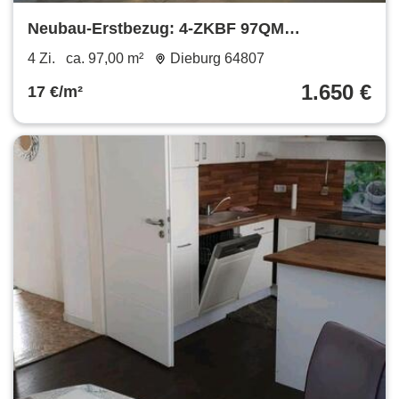
Neubau-Erstbezug: 4-ZKBF 97QM
(zahlreiche Wohnungen 35-100Qm
4 Zi.
ca. 97,00 m²
Dieburg 64807
vorhanden ab 695 Euro))
1.650 €
17 €/m²