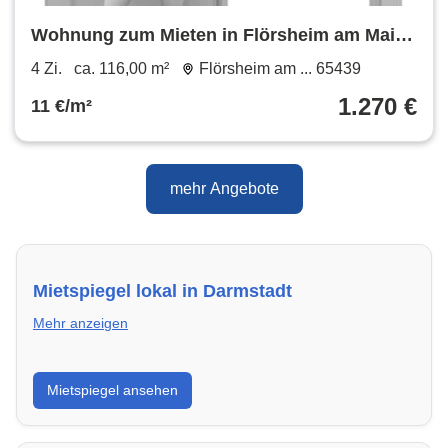
Wohnung zum Mieten in Flörsheim am Main
1.270 € 116 m²
4 Zi.
ca. 116,00 m²
Flörsheim am ... 65439
1.270 €
11 €/m²
mehr Angebote
Mietspiegel lokal in Darmstadt
Mehr anzeigen
Erhalte einen Überblick über die aktuellen Mietpreise
Mietspiegel ansehen
regional in Darmstadt. So weißt du genau, welche
Miete fair ist und wo sich ein Vergleich lohnt.