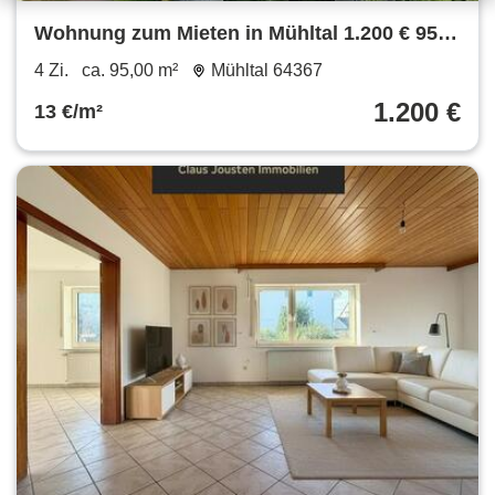
Wohnung zum Mieten in Mühltal 1.200 € 95
m²
4 Zi.
ca. 95,00 m²
Mühltal 64367
1.200 €
13 €/m²