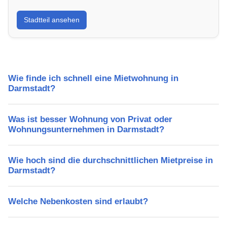
Erfahre mehr über deinen Stadtteil in Darmstadt:
Stadtteil ansehen
Lebensqualität, Verkehrsanbindung, Schulen,
Freizeitmöglichkeiten und Mietpreise.
Wie finde ich schnell eine Mietwohnung in
Darmstadt?
Was ist besser Wohnung von Privat oder
Wohnungsunternehmen in Darmstadt?
Wie hoch sind die durchschnittlichen Mietpreise in
Darmstadt?
Welche Nebenkosten sind erlaubt?